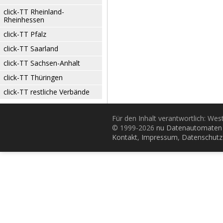
click-TT Rheinland-
Rheinhessen
click-TT Pfalz
click-TT Saarland
click-TT Sachsen-Anhalt
click-TT Thüringen
click-TT restliche Verbände
Für den Inhalt verantwortlich: Wes
© 1999-2026
nu Datenautomaten 
Kontakt
,
Impressum
,
Datenschutz