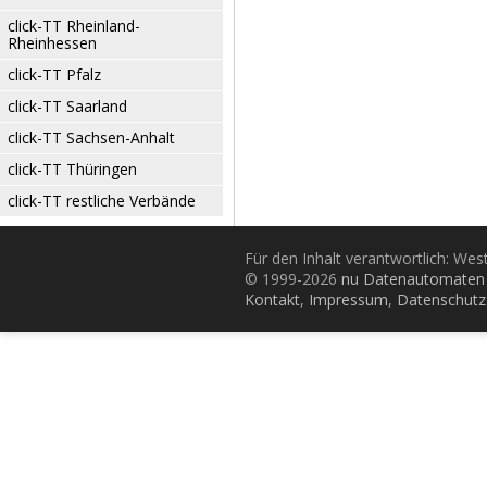
click-TT Rheinland-
Rheinhessen
click-TT Pfalz
click-TT Saarland
click-TT Sachsen-Anhalt
click-TT Thüringen
click-TT restliche Verbände
Für den Inhalt verantwortlich: Wes
© 1999-2026
nu Datenautomaten 
Kontakt
,
Impressum
,
Datenschutz