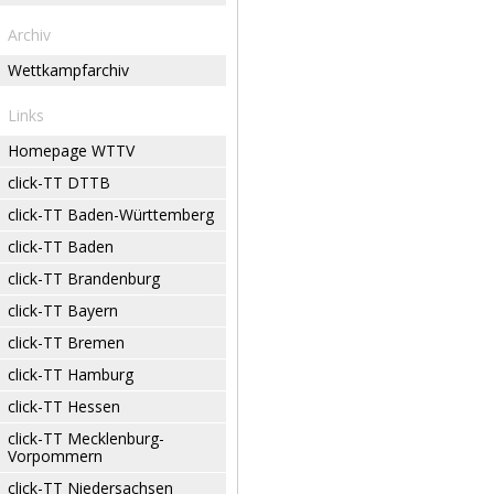
Archiv
Wettkampfarchiv
Links
Homepage WTTV
click-TT DTTB
click-TT Baden-Württemberg
click-TT Baden
click-TT Brandenburg
click-TT Bayern
click-TT Bremen
click-TT Hamburg
click-TT Hessen
click-TT Mecklenburg-
Vorpommern
click-TT Niedersachsen