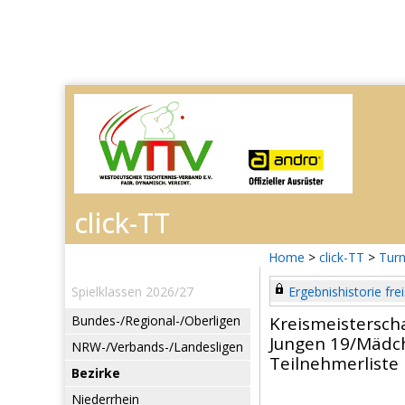
Home
>
click-TT
>
Turn
Spielklassen 2026/27
Ergebnishistorie frei
Bundes-/Regional-/Oberligen
Kreismeistersch
Jungen 19/Mädc
NRW-/Verbands-/Landesligen
Teilnehmerliste
Bezirke
Niederrhein