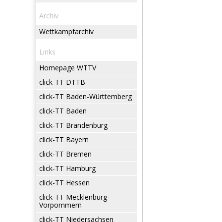
Archiv
Wettkampfarchiv
Links
Homepage WTTV
click-TT DTTB
click-TT Baden-Württemberg
click-TT Baden
click-TT Brandenburg
click-TT Bayern
click-TT Bremen
click-TT Hamburg
click-TT Hessen
click-TT Mecklenburg-
Vorpommern
click-TT Niedersachsen