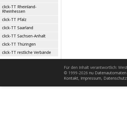
click-TT Rheinland-
Rheinhessen
click-TT Pfalz
click-TT Saarland
click-TT Sachsen-Anhalt
click-TT Thüringen
click-TT restliche Verbände
Für den Inhalt verantwortlich: Wes
© 1999-2026
nu Datenautomaten 
Kontakt
,
Impressum
,
Datenschutz