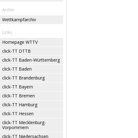
Archiv
Wettkampfarchiv
Links
Homepage WTTV
click-TT DTTB
click-TT Baden-Württemberg
click-TT Baden
click-TT Brandenburg
click-TT Bayern
click-TT Bremen
click-TT Hamburg
click-TT Hessen
click-TT Mecklenburg-
Vorpommern
click-TT Niedersachsen