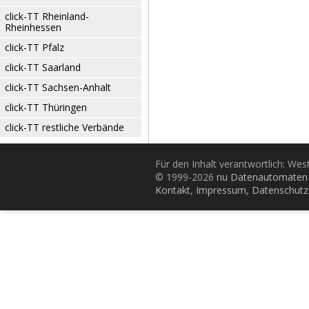
click-TT Rheinland-
Rheinhessen
click-TT Pfalz
click-TT Saarland
click-TT Sachsen-Anhalt
click-TT Thüringen
click-TT restliche Verbände
Für den Inhalt verantwortlich: Wes
© 1999-2026
nu Datenautomaten 
Kontakt
,
Impressum
,
Datenschutz