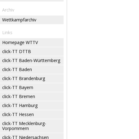
Archiv
Wettkampfarchiv
Links
Homepage WTTV
click-TT DTTB
click-TT Baden-Württemberg
click-TT Baden
click-TT Brandenburg
click-TT Bayern
click-TT Bremen
click-TT Hamburg
click-TT Hessen
click-TT Mecklenburg-
Vorpommern
click-TT Niedersachsen