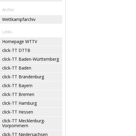
Archiv
Wettkampfarchiv
Links
Homepage WTTV
click-TT DTTB
click-TT Baden-Württemberg
click-TT Baden
click-TT Brandenburg
click-TT Bayern
click-TT Bremen
click-TT Hamburg
click-TT Hessen
click-TT Mecklenburg-
Vorpommern
click-TT Niedersachsen