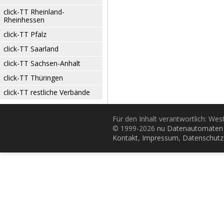
click-TT Rheinland-
Rheinhessen
click-TT Pfalz
click-TT Saarland
click-TT Sachsen-Anhalt
click-TT Thüringen
click-TT restliche Verbände
Für den Inhalt verantwortlich: Wes
© 1999-2026
nu Datenautomaten 
Kontakt
,
Impressum
,
Datenschutz