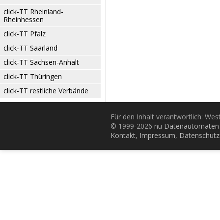
click-TT Rheinland-
Rheinhessen
click-TT Pfalz
click-TT Saarland
click-TT Sachsen-Anhalt
click-TT Thüringen
click-TT restliche Verbände
Für den Inhalt verantwortlich: Wes
© 1999-2026
nu Datenautomaten 
Kontakt
,
Impressum
,
Datenschutz