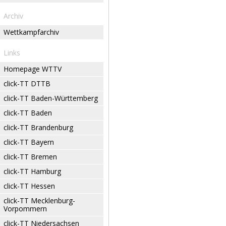
Archiv
Wettkampfarchiv
Links
Homepage WTTV
click-TT DTTB
click-TT Baden-Württemberg
click-TT Baden
click-TT Brandenburg
click-TT Bayern
click-TT Bremen
click-TT Hamburg
click-TT Hessen
click-TT Mecklenburg-
Vorpommern
click-TT Niedersachsen