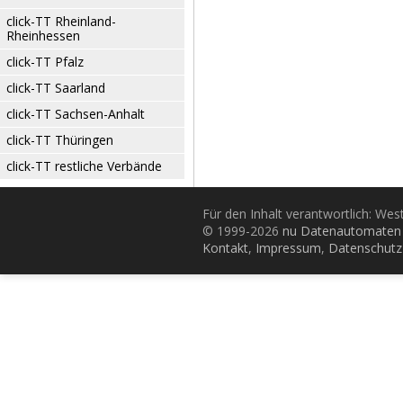
click-TT Rheinland-
Rheinhessen
click-TT Pfalz
click-TT Saarland
click-TT Sachsen-Anhalt
click-TT Thüringen
click-TT restliche Verbände
Für den Inhalt verantwortlich: Wes
© 1999-2026
nu Datenautomaten 
Kontakt
,
Impressum
,
Datenschutz