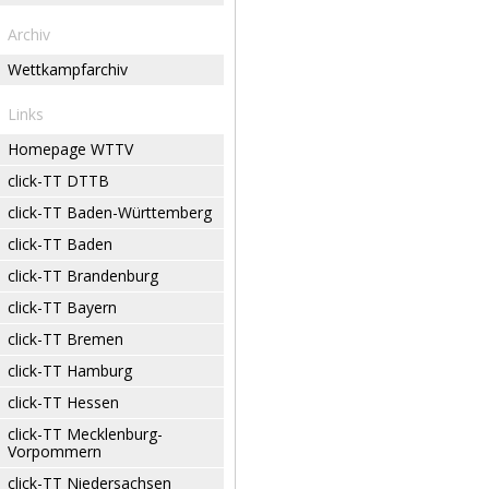
Archiv
Wettkampfarchiv
Links
Homepage WTTV
click-TT DTTB
click-TT Baden-Württemberg
click-TT Baden
click-TT Brandenburg
click-TT Bayern
click-TT Bremen
click-TT Hamburg
click-TT Hessen
click-TT Mecklenburg-
Vorpommern
click-TT Niedersachsen