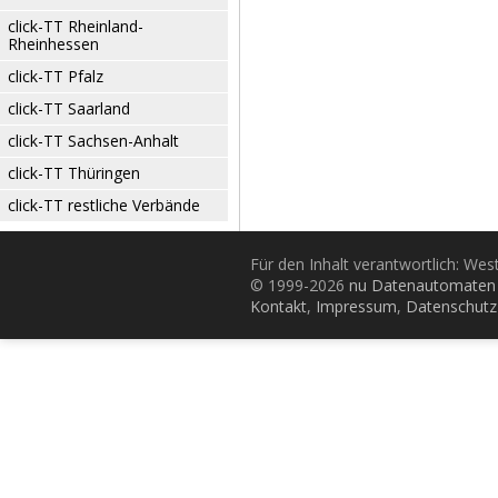
click-TT Rheinland-
Rheinhessen
click-TT Pfalz
click-TT Saarland
click-TT Sachsen-Anhalt
click-TT Thüringen
click-TT restliche Verbände
Für den Inhalt verantwortlich: Wes
© 1999-2026
nu Datenautomaten 
Kontakt
,
Impressum
,
Datenschutz