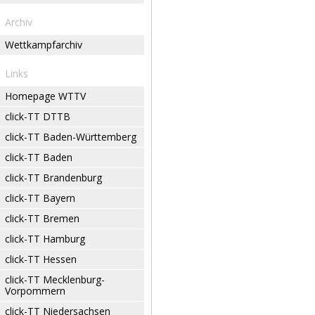
Archiv
Wettkampfarchiv
Links
Homepage WTTV
click-TT DTTB
click-TT Baden-Württemberg
click-TT Baden
click-TT Brandenburg
click-TT Bayern
click-TT Bremen
click-TT Hamburg
click-TT Hessen
click-TT Mecklenburg-
Vorpommern
click-TT Niedersachsen