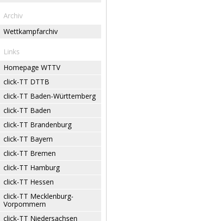
Archiv
Wettkampfarchiv
Links
Homepage WTTV
click-TT DTTB
click-TT Baden-Württemberg
click-TT Baden
click-TT Brandenburg
click-TT Bayern
click-TT Bremen
click-TT Hamburg
click-TT Hessen
click-TT Mecklenburg-
Vorpommern
click-TT Niedersachsen