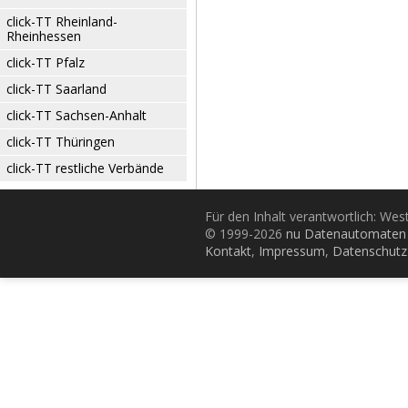
click-TT Rheinland-
Rheinhessen
click-TT Pfalz
click-TT Saarland
click-TT Sachsen-Anhalt
click-TT Thüringen
click-TT restliche Verbände
Für den Inhalt verantwortlich: Wes
© 1999-2026
nu Datenautomaten 
Kontakt
,
Impressum
,
Datenschutz