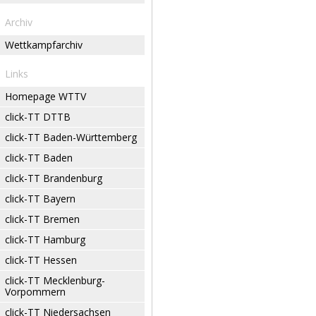
Archiv
Wettkampfarchiv
Links
Homepage WTTV
click-TT DTTB
click-TT Baden-Württemberg
click-TT Baden
click-TT Brandenburg
click-TT Bayern
click-TT Bremen
click-TT Hamburg
click-TT Hessen
click-TT Mecklenburg-
Vorpommern
click-TT Niedersachsen