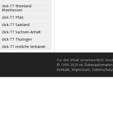
click-TT Rheinland-
Rheinhessen
click-TT Pfalz
click-TT Saarland
click-TT Sachsen-Anhalt
click-TT Thüringen
click-TT restliche Verbände
Für den Inhalt verantwortlich: Wes
© 1999-2026
nu Datenautomaten 
Kontakt
,
Impressum
,
Datenschutz