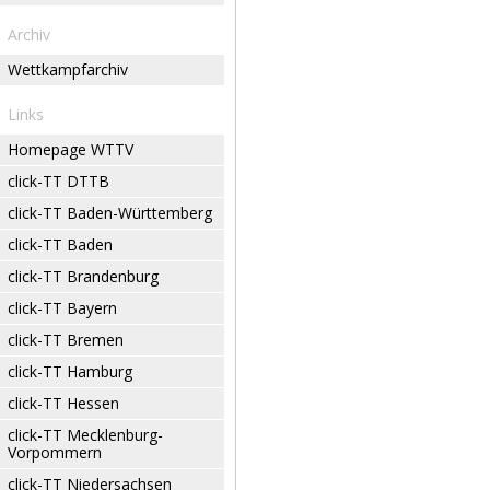
Archiv
Wettkampfarchiv
Links
Homepage WTTV
click-TT DTTB
click-TT Baden-Württemberg
click-TT Baden
click-TT Brandenburg
click-TT Bayern
click-TT Bremen
click-TT Hamburg
click-TT Hessen
click-TT Mecklenburg-
Vorpommern
click-TT Niedersachsen