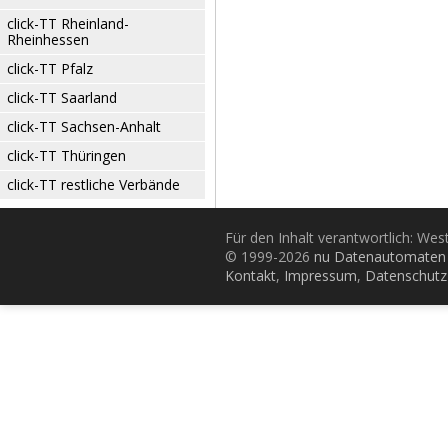
click-TT Rheinland-
Rheinhessen
click-TT Pfalz
click-TT Saarland
click-TT Sachsen-Anhalt
click-TT Thüringen
click-TT restliche Verbände
Für den Inhalt verantwortlich: Wes
© 1999-2026
nu Datenautomaten 
Kontakt
,
Impressum
,
Datenschutz