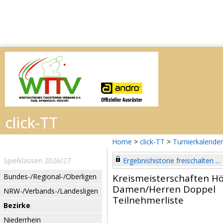
Home
>
click-TT
>
Turnierkalender
Spielklassen 2026/27
Ergebnishistorie freischalten ...
Bundes-/Regional-/Oberligen
Kreismeisterschaften H
Damen/Herren Doppel
NRW-/Verbands-/Landesligen
Teilnehmerliste
Bezirke
Niederrhein