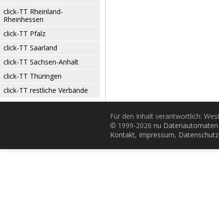
click-TT Rheinland-
Rheinhessen
click-TT Pfalz
click-TT Saarland
click-TT Sachsen-Anhalt
click-TT Thüringen
click-TT restliche Verbände
Für den Inhalt verantwortlich: Wes
© 1999-2026
nu Datenautomaten 
Kontakt
,
Impressum
,
Datenschutz