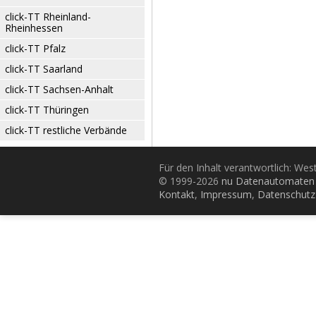
click-TT Rheinland-
Rheinhessen
click-TT Pfalz
click-TT Saarland
click-TT Sachsen-Anhalt
click-TT Thüringen
click-TT restliche Verbände
Für den Inhalt verantwortlich: Wes
© 1999-2026
nu Datenautomaten 
Kontakt
,
Impressum
,
Datenschutz