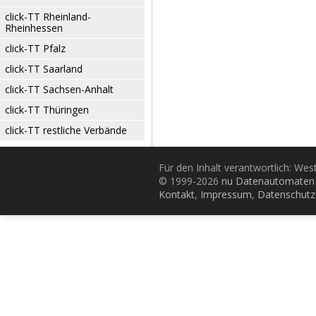
click-TT Rheinland-
Rheinhessen
click-TT Pfalz
click-TT Saarland
click-TT Sachsen-Anhalt
click-TT Thüringen
click-TT restliche Verbände
Für den Inhalt verantwortlich: Wes
© 1999-2026
nu Datenautomaten 
Kontakt
,
Impressum
,
Datenschutz