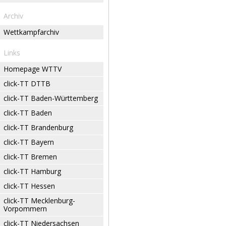
Archiv
Wettkampfarchiv
Links
Homepage WTTV
click-TT DTTB
click-TT Baden-Württemberg
click-TT Baden
click-TT Brandenburg
click-TT Bayern
click-TT Bremen
click-TT Hamburg
click-TT Hessen
click-TT Mecklenburg-
Vorpommern
click-TT Niedersachsen