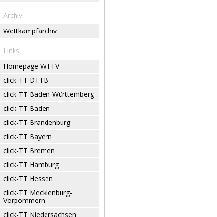
Archiv
Wettkampfarchiv
Links
Homepage WTTV
click-TT DTTB
click-TT Baden-Württemberg
click-TT Baden
click-TT Brandenburg
click-TT Bayern
click-TT Bremen
click-TT Hamburg
click-TT Hessen
click-TT Mecklenburg-
Vorpommern
click-TT Niedersachsen