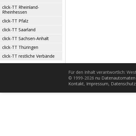
click-TT Rheinland-
Rheinhessen
click-TT Pfalz
click-TT Saarland
click-TT Sachsen-Anhalt
click-TT Thüringen
click-TT restliche Verbände
Für den Inhalt verantwortlich: Wes
© 1999-2026
nu Datenautomaten 
Kontakt
,
Impressum
,
Datenschutz