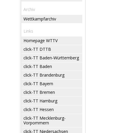
Archiv
Wettkampfarchiv
Links
Homepage WTTV
click-TT DTTB
click-TT Baden-Württemberg
click-TT Baden
click-TT Brandenburg
click-TT Bayern
click-TT Bremen
click-TT Hamburg
click-TT Hessen
click-TT Mecklenburg-
Vorpommern
click-TT Niedersachsen