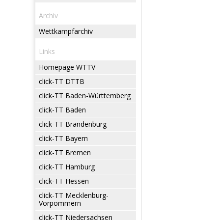
Archiv
Wettkampfarchiv
Links
Homepage WTTV
click-TT DTTB
click-TT Baden-Württemberg
click-TT Baden
click-TT Brandenburg
click-TT Bayern
click-TT Bremen
click-TT Hamburg
click-TT Hessen
click-TT Mecklenburg-
Vorpommern
click-TT Niedersachsen