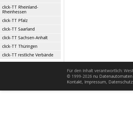
click-TT Rheinland-
Rheinhessen
click-TT Pfalz
click-TT Saarland
click-TT Sachsen-Anhalt
click-TT Thüringen
click-TT restliche Verbände
Für den Inhalt verantwortlich: Wes
© 1999-2026
nu Datenautomaten 
Kontakt
,
Impressum
,
Datenschutz