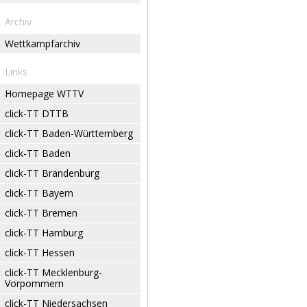
Archiv
Wettkampfarchiv
Links
Homepage WTTV
click-TT DTTB
click-TT Baden-Württemberg
click-TT Baden
click-TT Brandenburg
click-TT Bayern
click-TT Bremen
click-TT Hamburg
click-TT Hessen
click-TT Mecklenburg-
Vorpommern
click-TT Niedersachsen