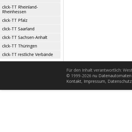
click-TT Rheinland-
Rheinhessen
click-TT Pfalz
click-TT Saarland
click-TT Sachsen-Anhalt
click-TT Thüringen
click-TT restliche Verbände
Für den Inhalt verantwortlich: Wes
© 1999-2026
nu Datenautomaten 
Kontakt
,
Impressum
,
Datenschutz