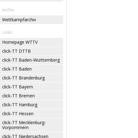
Archiv
Wettkampfarchiv
Links
Homepage WTTV
click-TT DTTB
click-TT Baden-Württemberg
click-TT Baden
click-TT Brandenburg
click-TT Bayern
click-TT Bremen
click-TT Hamburg
click-TT Hessen
click-TT Mecklenburg-
Vorpommern
click-TT Niedersachsen