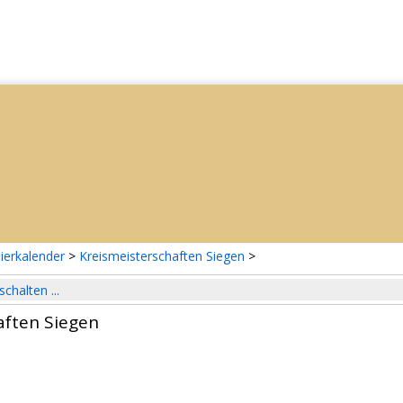
ierkalender
>
Kreismeisterschaften Siegen
>
schalten ...
aften Siegen