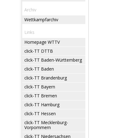
Archiv
Wettkampfarchiv
Links
Homepage WTTV
click-TT DTTB
click-TT Baden-Württemberg
click-TT Baden
click-TT Brandenburg
click-TT Bayern
click-TT Bremen
click-TT Hamburg
click-TT Hessen
click-TT Mecklenburg-
Vorpommern
click-TT Niedersachsen