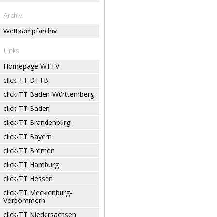
Archiv
Wettkampfarchiv
Links
Homepage WTTV
click-TT DTTB
click-TT Baden-Württemberg
click-TT Baden
click-TT Brandenburg
click-TT Bayern
click-TT Bremen
click-TT Hamburg
click-TT Hessen
click-TT Mecklenburg-
Vorpommern
click-TT Niedersachsen