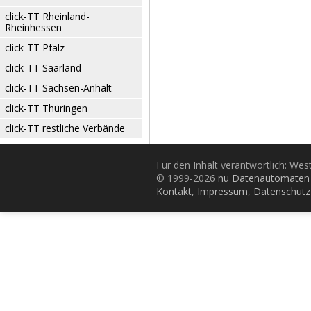
click-TT Rheinland-
Rheinhessen
click-TT Pfalz
click-TT Saarland
click-TT Sachsen-Anhalt
click-TT Thüringen
click-TT restliche Verbände
Für den Inhalt verantwortlich: Wes
© 1999-2026
nu Datenautomaten 
Kontakt
,
Impressum
,
Datenschutz