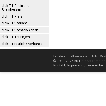
click-TT Rheinland-
Rheinhessen
click-TT Pfalz
click-TT Saarland
click-TT Sachsen-Anhalt
click-TT Thüringen
click-TT restliche Verbände
Für den Inhalt verantwortlich: Wes
© 1999-2026
nu Datenautomaten 
Kontakt
,
Impressum
,
Datenschutz