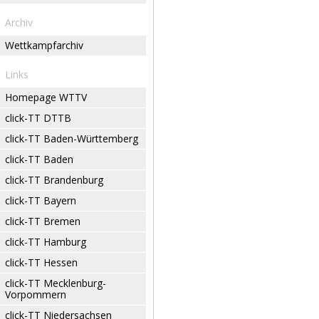
Archiv
Wettkampfarchiv
Links
Homepage WTTV
click-TT DTTB
click-TT Baden-Württemberg
click-TT Baden
click-TT Brandenburg
click-TT Bayern
click-TT Bremen
click-TT Hamburg
click-TT Hessen
click-TT Mecklenburg-
Vorpommern
click-TT Niedersachsen