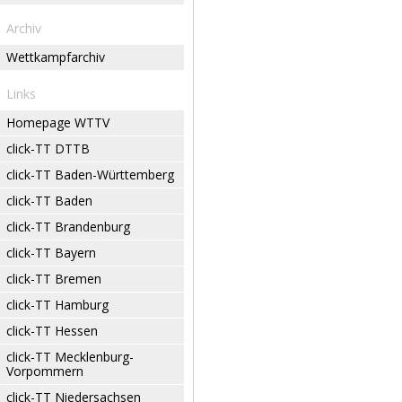
Archiv
Wettkampfarchiv
Links
Homepage WTTV
click-TT DTTB
click-TT Baden-Württemberg
click-TT Baden
click-TT Brandenburg
click-TT Bayern
click-TT Bremen
click-TT Hamburg
click-TT Hessen
click-TT Mecklenburg-
Vorpommern
click-TT Niedersachsen