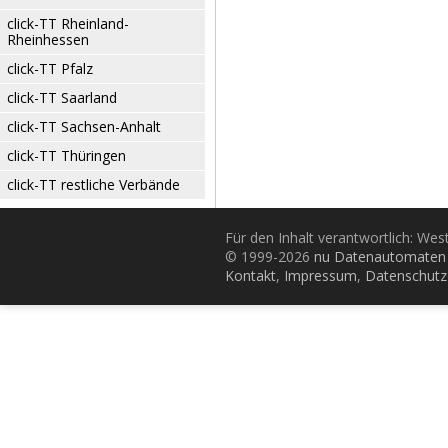
click-TT Rheinland-
Rheinhessen
click-TT Pfalz
click-TT Saarland
click-TT Sachsen-Anhalt
click-TT Thüringen
click-TT restliche Verbände
Für den Inhalt verantwortlich: Wes
© 1999-2026
nu Datenautomaten 
Kontakt
,
Impressum
,
Datenschutz