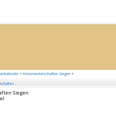
ierkalender
>
Kreismeisterschaften Siegen
>
schalten ...
aften Siegen
el