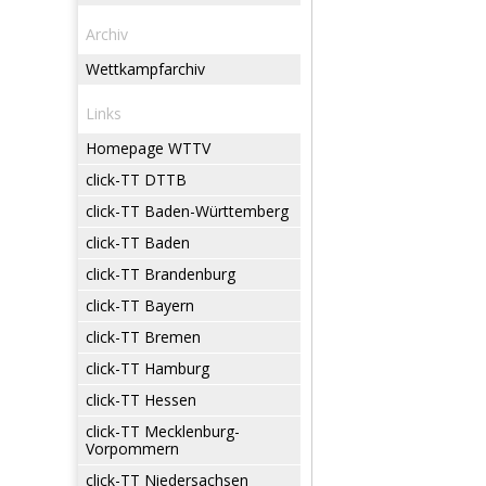
Archiv
Wettkampfarchiv
Links
Homepage WTTV
click-TT DTTB
click-TT Baden-Württemberg
click-TT Baden
click-TT Brandenburg
click-TT Bayern
click-TT Bremen
click-TT Hamburg
click-TT Hessen
click-TT Mecklenburg-
Vorpommern
click-TT Niedersachsen