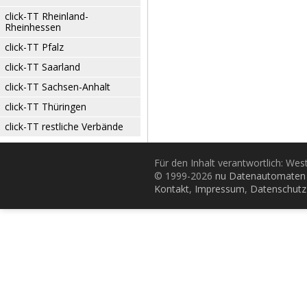
click-TT Rheinland-
Rheinhessen
click-TT Pfalz
click-TT Saarland
click-TT Sachsen-Anhalt
click-TT Thüringen
click-TT restliche Verbände
Für den Inhalt verantwortlich: Wes
© 1999-2026
nu Datenautomaten 
Kontakt
,
Impressum
,
Datenschutz