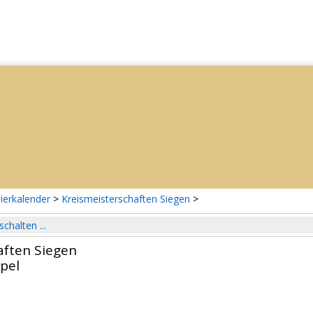
ierkalender
>
Kreismeisterschaften Siegen
>
schalten ...
aften Siegen
pel