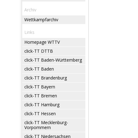
Archiv
Wettkampfarchiv
Links
Homepage WTTV
click-TT DTTB
click-TT Baden-Württemberg
click-TT Baden
click-TT Brandenburg
click-TT Bayern
click-TT Bremen
click-TT Hamburg
click-TT Hessen
click-TT Mecklenburg-
Vorpommern
click-TT Niedersachsen