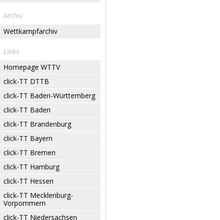
Archiv
Wettkampfarchiv
Links
Homepage WTTV
click-TT DTTB
click-TT Baden-Württemberg
click-TT Baden
click-TT Brandenburg
click-TT Bayern
click-TT Bremen
click-TT Hamburg
click-TT Hessen
click-TT Mecklenburg-
Vorpommern
click-TT Niedersachsen