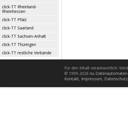
click-TT Rheinland-
Rheinhessen
click-TT Pfalz
click-TT Saarland
click-TT Sachsen-Anhalt
click-TT Thüringen
click-TT restliche Verbände
Für den Inhalt verantwortlich: Wes
© 1999-2026
nu Datenautomaten 
Kontakt
,
Impressum
,
Datenschutz