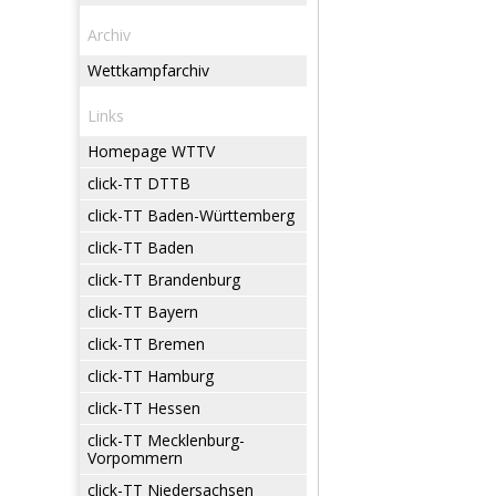
Archiv
Wettkampfarchiv
Links
Homepage WTTV
click-TT DTTB
click-TT Baden-Württemberg
click-TT Baden
click-TT Brandenburg
click-TT Bayern
click-TT Bremen
click-TT Hamburg
click-TT Hessen
click-TT Mecklenburg-
Vorpommern
click-TT Niedersachsen