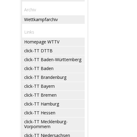
Archiv
Wettkampfarchiv
Links
Homepage WTTV
click-TT DTTB
click-TT Baden-Württemberg
click-TT Baden
click-TT Brandenburg
click-TT Bayern
click-TT Bremen
click-TT Hamburg
click-TT Hessen
click-TT Mecklenburg-
Vorpommern
click-TT Niedersachsen