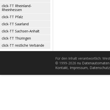
click-TT Rheinland-
Rheinhessen
click-TT Pfalz
click-TT Saarland
click-TT Sachsen-Anhalt
click-TT Thüringen
click-TT restliche Verbände
Für den Inhalt verantwortlich: Wes
© 1999-2026
nu Datenautomaten 
Kontakt
,
Impressum
,
Datenschutz