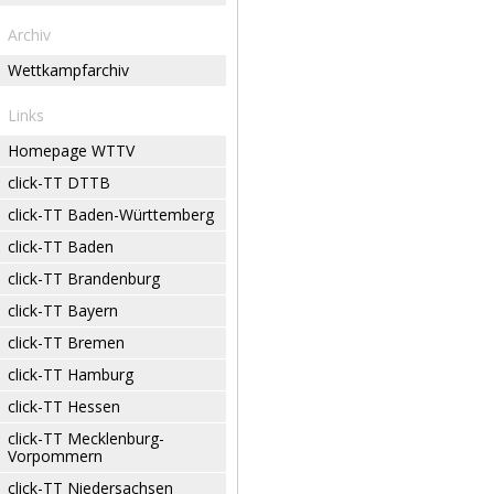
Archiv
Wettkampfarchiv
Links
Homepage WTTV
click-TT DTTB
click-TT Baden-Württemberg
click-TT Baden
click-TT Brandenburg
click-TT Bayern
click-TT Bremen
click-TT Hamburg
click-TT Hessen
click-TT Mecklenburg-
Vorpommern
click-TT Niedersachsen