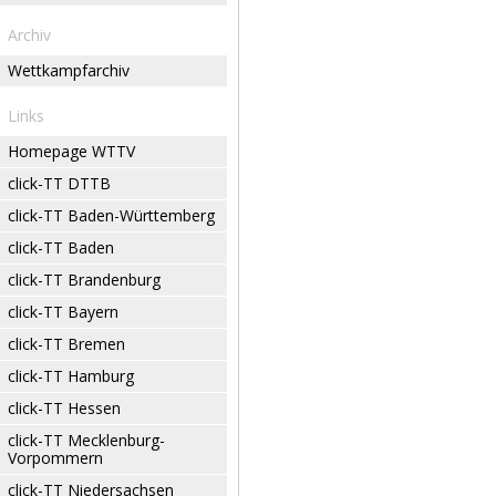
Archiv
Wettkampfarchiv
Links
Homepage WTTV
click-TT DTTB
click-TT Baden-Württemberg
click-TT Baden
click-TT Brandenburg
click-TT Bayern
click-TT Bremen
click-TT Hamburg
click-TT Hessen
click-TT Mecklenburg-
Vorpommern
click-TT Niedersachsen