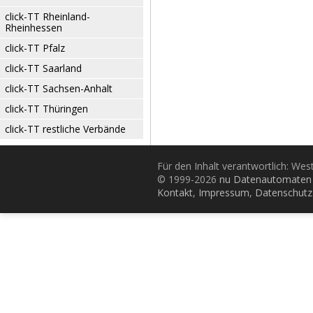
click-TT Rheinland-
Rheinhessen
click-TT Pfalz
click-TT Saarland
click-TT Sachsen-Anhalt
click-TT Thüringen
click-TT restliche Verbände
Für den Inhalt verantwortlich: Wes
© 1999-2026
nu Datenautomaten 
Kontakt
,
Impressum
,
Datenschutz