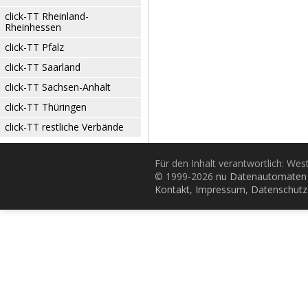
click-TT Rheinland-
Rheinhessen
click-TT Pfalz
click-TT Saarland
click-TT Sachsen-Anhalt
click-TT Thüringen
click-TT restliche Verbände
Für den Inhalt verantwortlich: Wes
© 1999-2026
nu Datenautomaten 
Kontakt
,
Impressum
,
Datenschutz