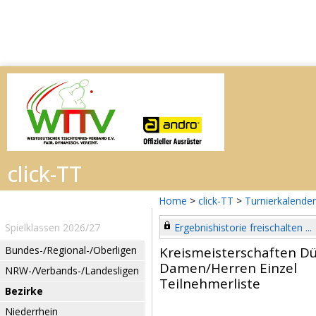
Home
>
click-TT
>
Turnierkalender
Spielklassen 2026/27
Ergebnishistorie freischalten ...
Bundes-/Regional-/Oberligen
Kreismeisterschaften D
Damen/Herren Einzel
NRW-/Verbands-/Landesligen
Teilnehmerliste
Bezirke
Niederrhein