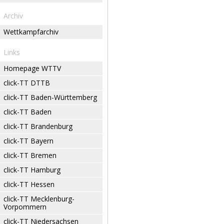
Archiv
Wettkampfarchiv
Links
Homepage WTTV
click-TT DTTB
click-TT Baden-Württemberg
click-TT Baden
click-TT Brandenburg
click-TT Bayern
click-TT Bremen
click-TT Hamburg
click-TT Hessen
click-TT Mecklenburg-
Vorpommern
click-TT Niedersachsen