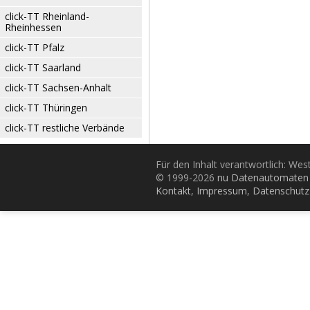
click-TT Rheinland-
Rheinhessen
click-TT Pfalz
click-TT Saarland
click-TT Sachsen-Anhalt
click-TT Thüringen
click-TT restliche Verbände
Für den Inhalt verantwortlich: Wes
© 1999-2026
nu Datenautomaten 
Kontakt
,
Impressum
,
Datenschutz