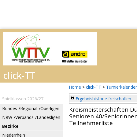
Home
>
click-TT
>
Turnierkalender
Spielklassen 2026/27
Ergebnishistorie freischalten ...
Bundes-/Regional-/Oberligen
Kreismeisterschaften D
Senioren 40/Seniorinnen
NRW-/Verbands-/Landesligen
Teilnehmerliste
Bezirke
Niederrhein