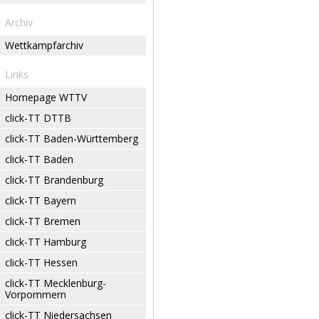
Archiv
Wettkampfarchiv
Links
Homepage WTTV
click-TT DTTB
click-TT Baden-Württemberg
click-TT Baden
click-TT Brandenburg
click-TT Bayern
click-TT Bremen
click-TT Hamburg
click-TT Hessen
click-TT Mecklenburg-
Vorpommern
click-TT Niedersachsen