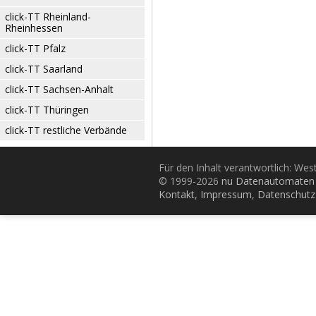
click-TT Rheinland-
Rheinhessen
click-TT Pfalz
click-TT Saarland
click-TT Sachsen-Anhalt
click-TT Thüringen
click-TT restliche Verbände
Für den Inhalt verantwortlich: Wes
© 1999-2026
nu Datenautomaten 
Kontakt
,
Impressum
,
Datenschutz