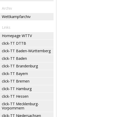
Archiv
Wettkampfarchiv
Links
Homepage WTTV
click-TT DTTB
click-TT Baden-Württemberg
click-TT Baden
click-TT Brandenburg
click-TT Bayern
click-TT Bremen
click-TT Hamburg
click-TT Hessen
click-TT Mecklenburg-
Vorpommern
click-TT Niedersachsen