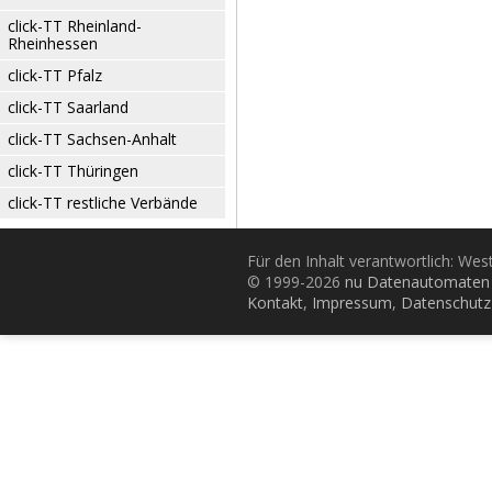
click-TT Rheinland-
Rheinhessen
click-TT Pfalz
click-TT Saarland
click-TT Sachsen-Anhalt
click-TT Thüringen
click-TT restliche Verbände
Für den Inhalt verantwortlich: Wes
© 1999-2026
nu Datenautomaten 
Kontakt
,
Impressum
,
Datenschutz