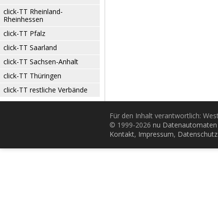
click-TT Rheinland-
Rheinhessen
click-TT Pfalz
click-TT Saarland
click-TT Sachsen-Anhalt
click-TT Thüringen
click-TT restliche Verbände
Für den Inhalt verantwortlich: Wes
© 1999-2026
nu Datenautomaten 
Kontakt
,
Impressum
,
Datenschutz