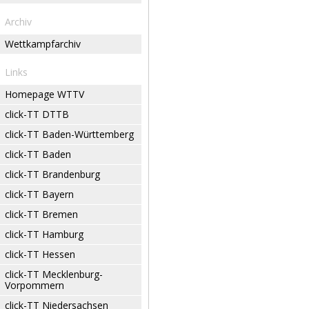
Archiv
Wettkampfarchiv
Links
Homepage WTTV
click-TT DTTB
click-TT Baden-Württemberg
click-TT Baden
click-TT Brandenburg
click-TT Bayern
click-TT Bremen
click-TT Hamburg
click-TT Hessen
click-TT Mecklenburg-
Vorpommern
click-TT Niedersachsen