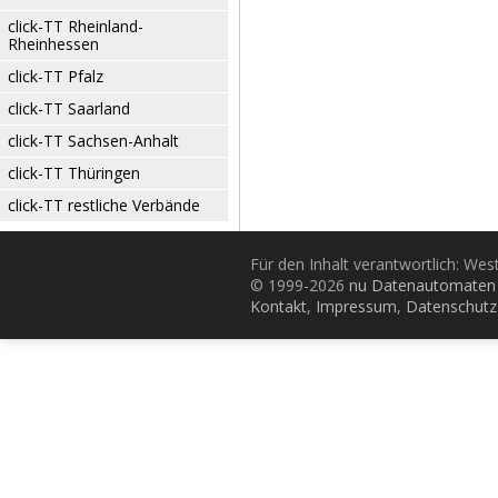
click-TT Rheinland-
Rheinhessen
click-TT Pfalz
click-TT Saarland
click-TT Sachsen-Anhalt
click-TT Thüringen
click-TT restliche Verbände
Für den Inhalt verantwortlich: Wes
© 1999-2026
nu Datenautomaten 
Kontakt
,
Impressum
,
Datenschutz