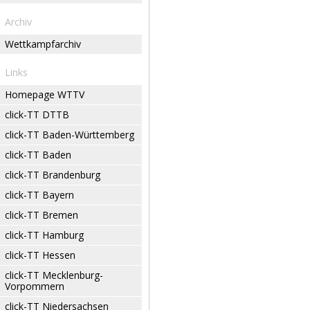
Archiv
Wettkampfarchiv
Links
Homepage WTTV
click-TT DTTB
click-TT Baden-Württemberg
click-TT Baden
click-TT Brandenburg
click-TT Bayern
click-TT Bremen
click-TT Hamburg
click-TT Hessen
click-TT Mecklenburg-
Vorpommern
click-TT Niedersachsen