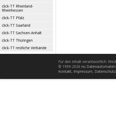
click-TT Rheinland-
Rheinhessen
click-TT Pfalz
click-TT Saarland
click-TT Sachsen-Anhalt
click-TT Thüringen
click-TT restliche Verbände
Für den Inhalt verantwortlich: Wes
© 1999-2026
nu Datenautomaten 
Kontakt
,
Impressum
,
Datenschutz