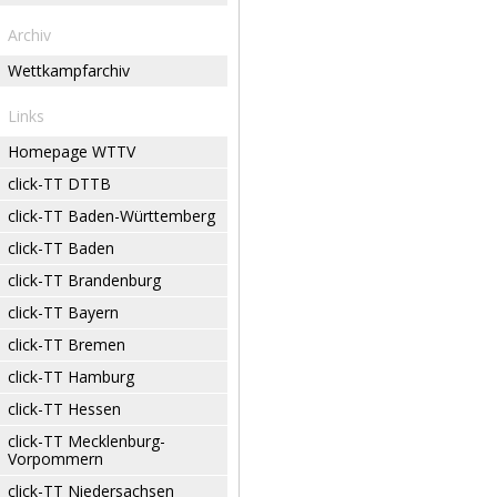
Archiv
Wettkampfarchiv
Links
Homepage WTTV
click-TT DTTB
click-TT Baden-Württemberg
click-TT Baden
click-TT Brandenburg
click-TT Bayern
click-TT Bremen
click-TT Hamburg
click-TT Hessen
click-TT Mecklenburg-
Vorpommern
click-TT Niedersachsen