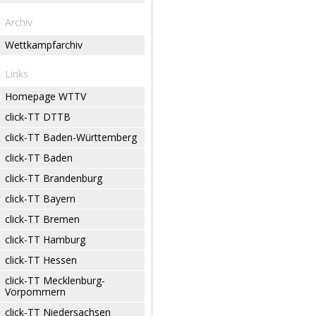
Archiv
Wettkampfarchiv
Links
Homepage WTTV
click-TT DTTB
click-TT Baden-Württemberg
click-TT Baden
click-TT Brandenburg
click-TT Bayern
click-TT Bremen
click-TT Hamburg
click-TT Hessen
click-TT Mecklenburg-
Vorpommern
click-TT Niedersachsen