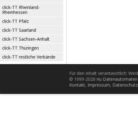
click-TT Rheinland-
Rheinhessen
click-TT Pfalz
click-TT Saarland
click-TT Sachsen-Anhalt
click-TT Thüringen
click-TT restliche Verbände
Für den Inhalt verantwortlich: Wes
© 1999-2026
nu Datenautomaten 
Kontakt
,
Impressum
,
Datenschutz