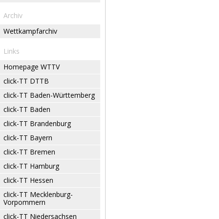
Archiv
Wettkampfarchiv
Links
Homepage WTTV
click-TT DTTB
click-TT Baden-Württemberg
click-TT Baden
click-TT Brandenburg
click-TT Bayern
click-TT Bremen
click-TT Hamburg
click-TT Hessen
click-TT Mecklenburg-
Vorpommern
click-TT Niedersachsen