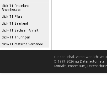
click-TT Rheinland-
Rheinhessen
click-TT Pfalz
click-TT Saarland
click-TT Sachsen-Anhalt
click-TT Thüringen
click-TT restliche Verbände
Für den Inhalt verantwortlich: Wes
© 1999-2026
nu Datenautomaten 
Kontakt
,
Impressum
,
Datenschutz