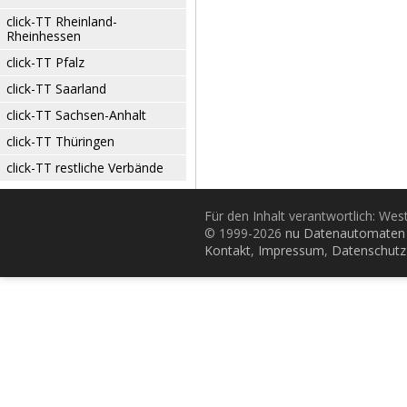
click-TT Rheinland-
Rheinhessen
click-TT Pfalz
click-TT Saarland
click-TT Sachsen-Anhalt
click-TT Thüringen
click-TT restliche Verbände
Für den Inhalt verantwortlich: Wes
© 1999-2026
nu Datenautomaten 
Kontakt
,
Impressum
,
Datenschutz