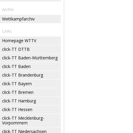
Archiv
Wettkampfarchiv
Links
Homepage WTTV
click-TT DTTB
click-TT Baden-Württemberg
click-TT Baden
click-TT Brandenburg
click-TT Bayern
click-TT Bremen
click-TT Hamburg
click-TT Hessen
click-TT Mecklenburg-
Vorpommern
click-TT Niedersachsen