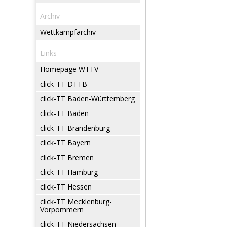
Archiv
Wettkampfarchiv
Links
Homepage WTTV
click-TT DTTB
click-TT Baden-Württemberg
click-TT Baden
click-TT Brandenburg
click-TT Bayern
click-TT Bremen
click-TT Hamburg
click-TT Hessen
click-TT Mecklenburg-
Vorpommern
click-TT Niedersachsen