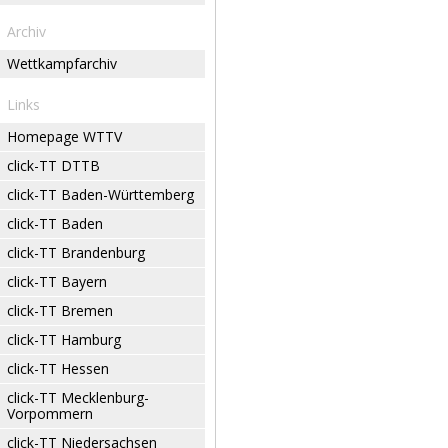
Archiv
Wettkampfarchiv
Links
Homepage WTTV
click-TT DTTB
click-TT Baden-Württemberg
click-TT Baden
click-TT Brandenburg
click-TT Bayern
click-TT Bremen
click-TT Hamburg
click-TT Hessen
click-TT Mecklenburg-
Vorpommern
click-TT Niedersachsen