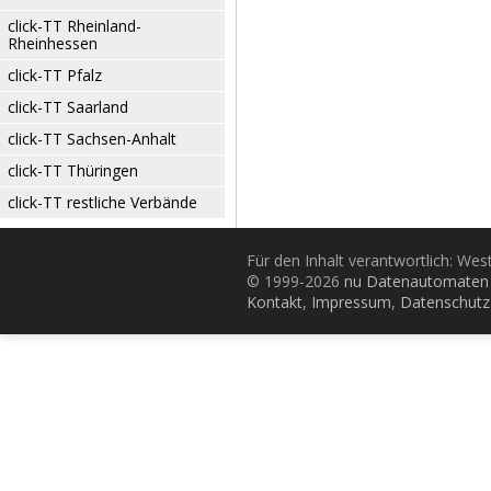
click-TT Rheinland-
Rheinhessen
click-TT Pfalz
click-TT Saarland
click-TT Sachsen-Anhalt
click-TT Thüringen
click-TT restliche Verbände
Für den Inhalt verantwortlich: Wes
© 1999-2026
nu Datenautomaten 
Kontakt
,
Impressum
,
Datenschutz