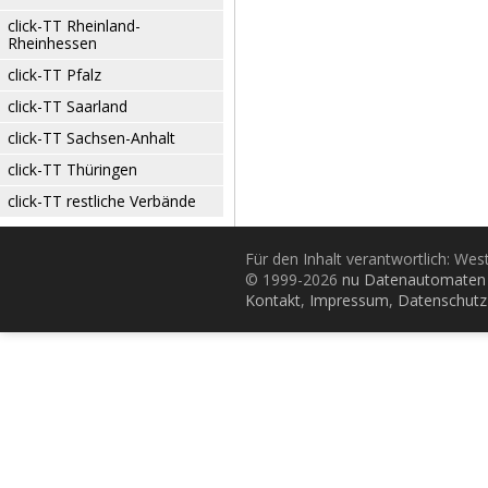
click-TT Rheinland-
Rheinhessen
click-TT Pfalz
click-TT Saarland
click-TT Sachsen-Anhalt
click-TT Thüringen
click-TT restliche Verbände
Für den Inhalt verantwortlich: Wes
© 1999-2026
nu Datenautomaten 
Kontakt
,
Impressum
,
Datenschutz