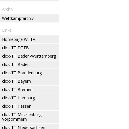
Archiv
Wettkampfarchiv
Links
Homepage WTTV
click-TT DTTB
click-TT Baden-Württemberg
click-TT Baden
click-TT Brandenburg
click-TT Bayern
click-TT Bremen
click-TT Hamburg
click-TT Hessen
click-TT Mecklenburg-
Vorpommern
click-TT Niedersachsen