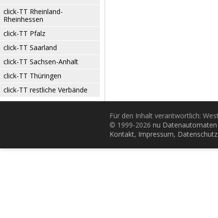
click-TT Rheinland-
Rheinhessen
click-TT Pfalz
click-TT Saarland
click-TT Sachsen-Anhalt
click-TT Thüringen
click-TT restliche Verbände
Für den Inhalt verantwortlich: Wes
© 1999-2026
nu Datenautomaten 
Kontakt
,
Impressum
,
Datenschutz