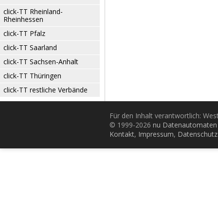
click-TT Rheinland-
Rheinhessen
click-TT Pfalz
click-TT Saarland
click-TT Sachsen-Anhalt
click-TT Thüringen
click-TT restliche Verbände
Für den Inhalt verantwortlich: Wes
© 1999-2026
nu Datenautomaten 
Kontakt
,
Impressum
,
Datenschutz