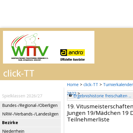
Home
>
click-TT
>
Turnierkalender
2022
>
Spielklassen 2026/27
Ergebnishistorie freischalten ...
Bundes-/Regional-/Oberligen
19. Vitusmeisterschaft
Jungen 19/Mädchen 19 
NRW-/Verbands-/Landesligen
Teilnehmerliste
Bezirke
Niederrhein