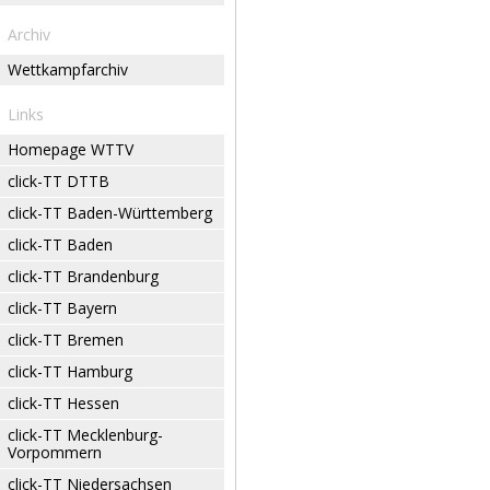
Archiv
Wettkampfarchiv
Links
Homepage WTTV
click-TT DTTB
click-TT Baden-Württemberg
click-TT Baden
click-TT Brandenburg
click-TT Bayern
click-TT Bremen
click-TT Hamburg
click-TT Hessen
click-TT Mecklenburg-
Vorpommern
click-TT Niedersachsen