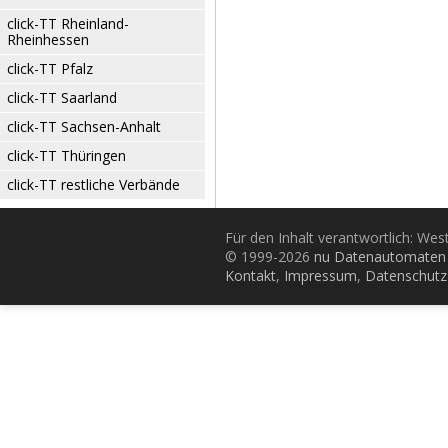
click-TT Rheinland-
Rheinhessen
click-TT Pfalz
click-TT Saarland
click-TT Sachsen-Anhalt
click-TT Thüringen
click-TT restliche Verbände
Für den Inhalt verantwortlich: Wes
© 1999-2026
nu Datenautomaten 
Kontakt
,
Impressum
,
Datenschutz