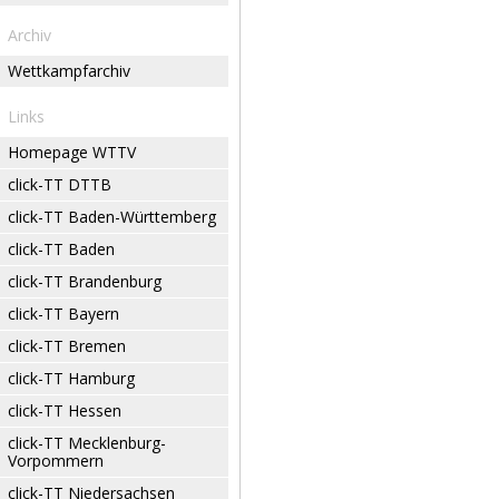
Archiv
Wettkampfarchiv
Links
Homepage WTTV
click-TT DTTB
click-TT Baden-Württemberg
click-TT Baden
click-TT Brandenburg
click-TT Bayern
click-TT Bremen
click-TT Hamburg
click-TT Hessen
click-TT Mecklenburg-
Vorpommern
click-TT Niedersachsen