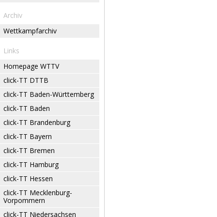
Archiv
Wettkampfarchiv
Links
Homepage WTTV
click-TT DTTB
click-TT Baden-Württemberg
click-TT Baden
click-TT Brandenburg
click-TT Bayern
click-TT Bremen
click-TT Hamburg
click-TT Hessen
click-TT Mecklenburg-
Vorpommern
click-TT Niedersachsen