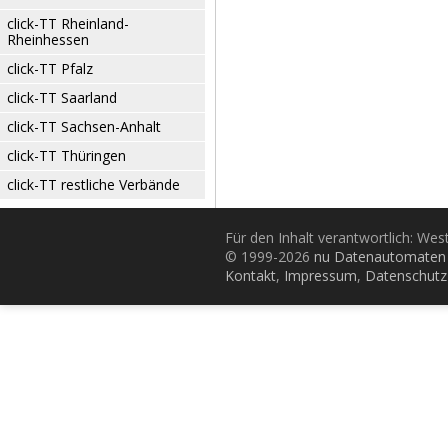
click-TT Rheinland-
Rheinhessen
click-TT Pfalz
click-TT Saarland
click-TT Sachsen-Anhalt
click-TT Thüringen
click-TT restliche Verbände
Für den Inhalt verantwortlich: Wes
© 1999-2026
nu Datenautomaten 
Kontakt
,
Impressum
,
Datenschutz