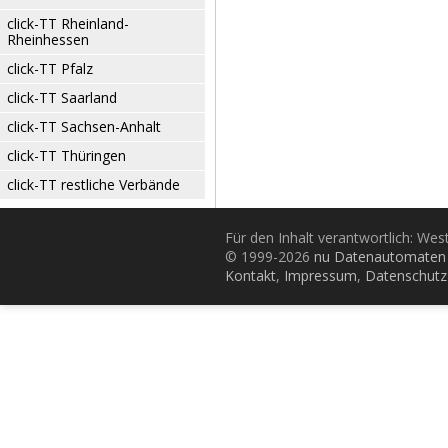
click-TT Rheinland-
Rheinhessen
click-TT Pfalz
click-TT Saarland
click-TT Sachsen-Anhalt
click-TT Thüringen
click-TT restliche Verbände
Für den Inhalt verantwortlich: Wes
© 1999-2026
nu Datenautomaten 
Kontakt
,
Impressum
,
Datenschutz