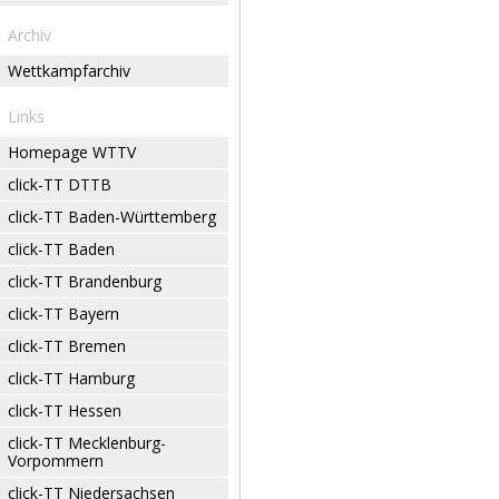
Archiv
Wettkampfarchiv
Links
Homepage WTTV
click-TT DTTB
click-TT Baden-Württemberg
click-TT Baden
click-TT Brandenburg
click-TT Bayern
click-TT Bremen
click-TT Hamburg
click-TT Hessen
click-TT Mecklenburg-
Vorpommern
click-TT Niedersachsen